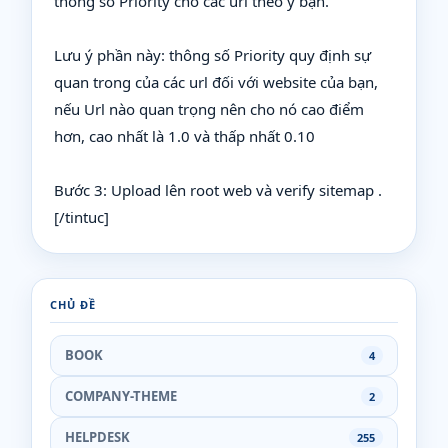
thông số Priority cho các url theo ý bạn.
Lưu ý phần này: thông số Priority quy định sự
quan trong của các url đối với website của bạn,
nếu Url nào quan trọng nên cho nó cao điểm
hơn, cao nhất là 1.0 và thấp nhất 0.10
Bước 3: Upload lên root web và verify sitemap .
[/tintuc]
CHỦ ĐỀ
BOOK
4
COMPANY-THEME
2
HELPDESK
255