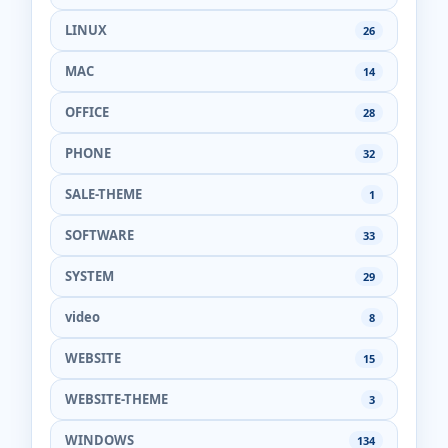
LINUX
26
MAC
14
OFFICE
28
PHONE
32
SALE-THEME
1
SOFTWARE
33
SYSTEM
29
video
8
WEBSITE
15
WEBSITE-THEME
3
WINDOWS
134