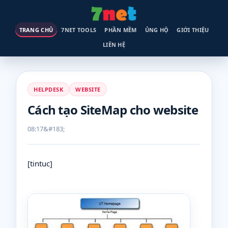
TRANG CHỦ
7NET TOOLS
PHẦN MỀM
ỦNG HỘ
GIỚI THIỆU
LIÊN HỆ
HELPDESK
WEBSITE
Cách tạo SiteMap cho website
08:17
[tintuc]