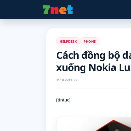
HELPDESK
PHONE
Cách đồng bộ d
xuống Nokia Lu
19:10
[tintuc]