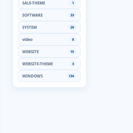
SALE-THEME
1
SOFTWARE
33
SYSTEM
29
video
8
WEBSITE
15
WEBSITE-THEME
3
WINDOWS
134