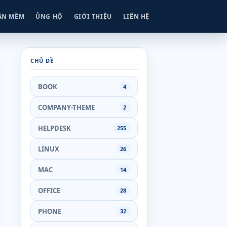
ẦN MỀM
ỦNG HỘ
GIỚI THIỆU
LIÊN HỆ
CHỦ ĐỀ
BOOK
4
COMPANY-THEME
2
HELPDESK
255
LINUX
26
MAC
14
OFFICE
28
PHONE
32