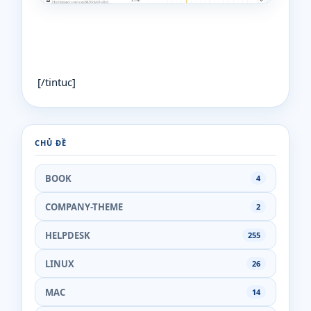
[/tintuc]
CHỦ ĐỀ
BOOK
4
COMPANY-THEME
2
HELPDESK
255
LINUX
26
MAC
14