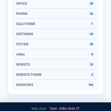
OFFICE
28
PHONE
32
SALE-THEME
1
SOFTWARE
33
SYSTEM
29
video
8
WEBSITE
15
WEBSITE-THEME
3
WINDOWS
134
Web 2026 ·
7net - Kiến thức IT