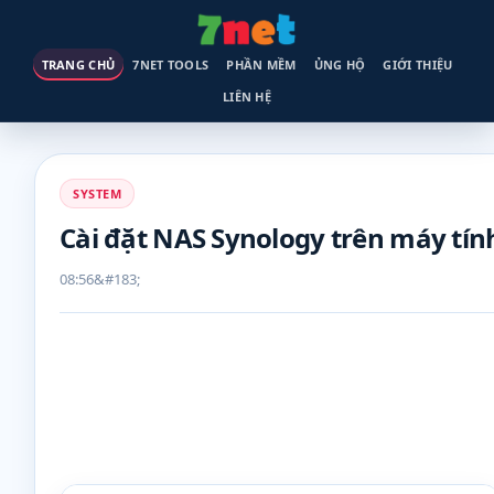
TRANG CHỦ
7NET TOOLS
PHẦN MỀM
ỦNG HỘ
GIỚI THIỆU
LIÊN HỆ
SYSTEM
Cài đặt NAS Synology trên máy tín
08:56