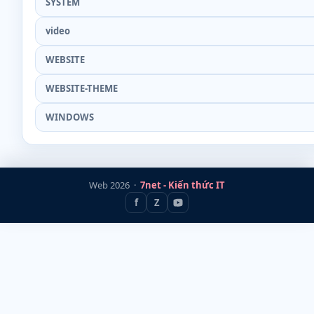
SYSTEM
video
WEBSITE
WEBSITE-THEME
WINDOWS
Web 2026 ·
7net - Kiến thức IT
f
Z