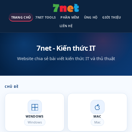
TRANG CHỦ
7NET TOOLS
PHẦN MỀM
ỦNG HỘ
GIỚI THIỆU
LIÊN HỆ
7net - Kiến thức IT
Website chia sẻ bài viết kiến thức IT và thủ thuật
CHỦ ĐỀ
WINDOWS
MAC
Windows
Mac